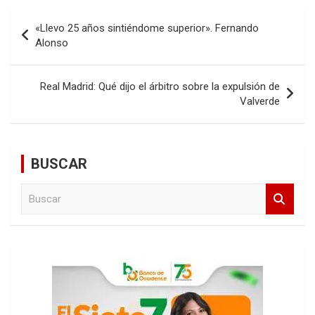
Navegación
«Llevo 25 años sintiéndome superior». Fernando
de
Alonso
entradas
Real Madrid: Qué dijo el árbitro sobre la expulsión de
Valverde
BUSCAR
B
u
s
c
a
r