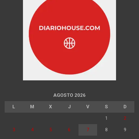
AGOSTO 2026
L
M
X
J
V
S
D
1
2
3
4
5
6
7
8
9