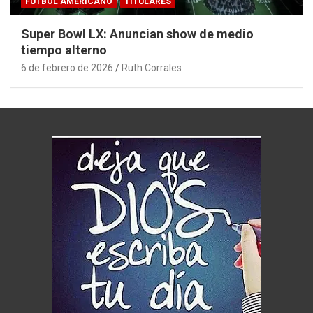
FÚTBOL AMERICANO
TITULARES
Super Bowl LX: Anuncian show de medio
tiempo alterno
6 de febrero de 2026
Ruth Corrales