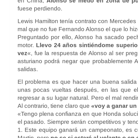
en China,
Alonso se metió en zona de pu
fuese perdiendo.
Lewis Hamilton tenía contrato con Mercedes 
mal que no fue Fernando Alonso el que lo hi
Preguntado por ello, Alonso ha sacado pec
motor.
Llevo 24 años sintiéndome superior,
vez
«, fue la respuesta de Alonso al ser preg
asturiano podrá negar que probablemente Alo
salidas.
El problema es que hacer una buena salida
unas pocas vueltas después, en las que el
regresar a su lugar natural. Pero el mal ren
Al contrario, tiene claro que
«voy a ganar un
«Tengo plena confianza en que Honda soluci
el pasado. Siempre serán competitivos y ten
1. Este equipo ganará un campeonato, es cu
Martin, pero
no se si estaré al volante o en o