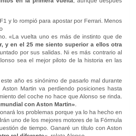
ntos en la primera vuelta
, aunque después
F1 y lo rompió para apostar por Ferrari. Menos
zo
ho. «La vuelta uno es más de instinto que de
 y en el 25 me siento superior a ellos otra
untado por sus salidas. Ni es más contrario al
nso sea el mejor piloto de la historia en las
 este año es sinónimo de pasarlo mal durante
 Aston Martin va perdiendo posiciones hasta
dimiento del coche no hace que Alonso se rinda.
 mundial con Aston Martin»
.
onará los problemas porque ya lo ha hecho en
drán uno de los mejores motores de la Fórmula
estión de tiempo. Ganaré un título con Aston
tro rol diferente
«, relata Alonso.