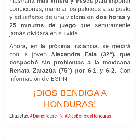
mostraría
más entera y fresca
para imponer
condiciones, manejar los peloteos a su gusto
y adueñarse de una victoria en
dos horas y
25 minutos de juego
que seguramente
jamás olvidará en su vida.
Ahora, en la próxima instancia, se medirá
con la joven
Alexandra Eala (32°), que
despachó sin problemas a la mexicana
Renata Zarazúa (75°) por 6-1 y 6-2
. Con
información de ESPN
¡DIOS BENDIGA A
HONDURAS!
Etiquetas:
#DiarioHouseHN
,
#DiosBendigaHonduras