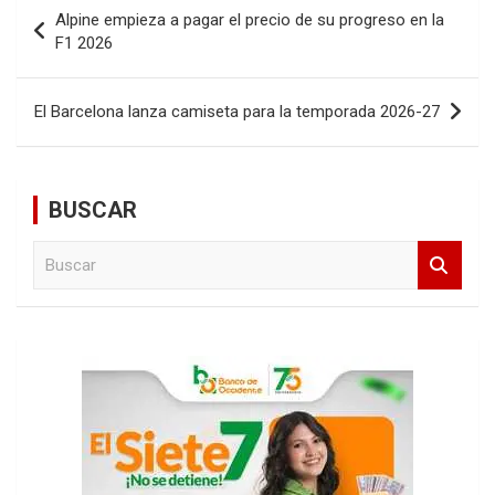
Navegación
Alpine empieza a pagar el precio de su progreso en la
de
F1 2026
entradas
El Barcelona lanza camiseta para la temporada 2026-27
BUSCAR
B
u
s
c
a
r