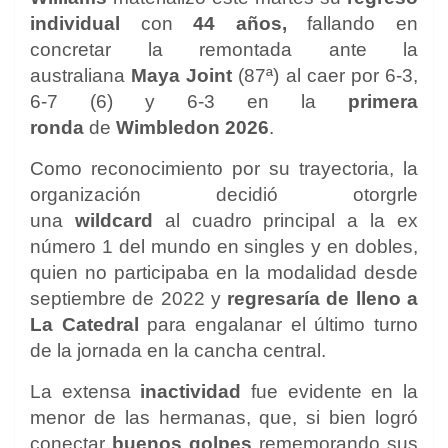
individual
con
44 años,
fallando en
concretar la remontada ante la
australiana
Maya Joint
(87ª) al caer por 6-3,
6-7 (6) y 6-3 en la
primera
ronda
de
Wimbledon 2026
.
Como reconocimiento por su trayectoria, la
organización decidió otorgrle
una
wildcard
al cuadro principal a la ex
número 1 del mundo en singles y en dobles,
quien no participaba en la modalidad desde
septiembre de 2022 y
regresaría de lleno a
La Catedral
para engalanar el último turno
de la jornada en la cancha central.
La extensa
inactividad
fue evidente en la
menor de las hermanas, que, si bien logró
conectar
buenos golpes
rememorando sus