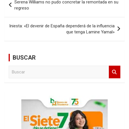
Serena Williams no pudo concretar la remontada en su
de
regreso
entradas
Iniesta: «El devenir de España dependerá de la influencia
que tenga Lamine Yamal»
BUSCAR
B
u
s
c
a
r