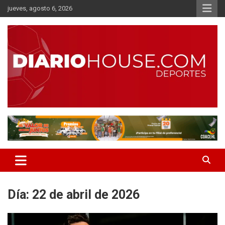
Saltar
jueves, agosto 6, 2026
al
contenido
Diario Online de Honduras
Diario House
Día:
22 de abril de 2026