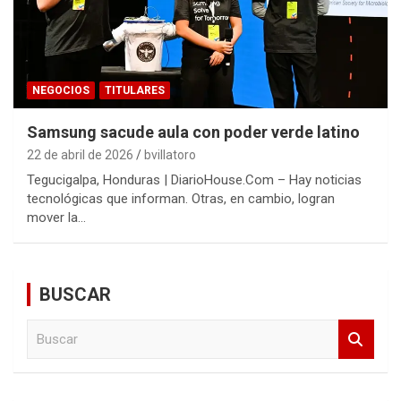
NEGOCIOS
TITULARES
Samsung sacude aula con poder verde latino
22 de abril de 2026
bvillatoro
Tegucigalpa, Honduras | DiarioHouse.Com – Hay noticias
tecnológicas que informan. Otras, en cambio, logran
mover la…
BUSCAR
B
u
s
c