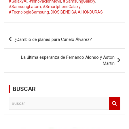
#GalaxyAI
,
#InnovaciónMóvil
,
#SamsungGalaxy
,
#SamsungLatam
,
#SmartphoneGalaxy
,
#TecnologiaSamsung
,
DIOS BENDIGA A HONDURAS
Navegación
¿Cambio de planes para Canelo Álvarez?
de
entradas
La última esperanza de Fernando Alonso y Aston
Martin
BUSCAR
B
u
s
c
a