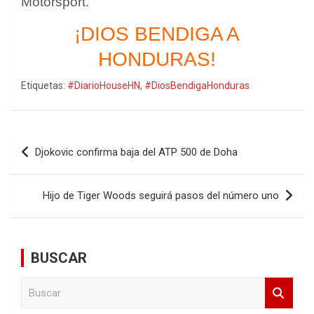
Motorsport.
¡DIOS BENDIGA A
HONDURAS!
Etiquetas:
#DiarioHouseHN
,
#DiosBendigaHonduras
Navegación
Djokovic confirma baja del ATP 500 de Doha
de
entradas
Hijo de Tiger Woods seguirá pasos del número uno
BUSCAR
B
u