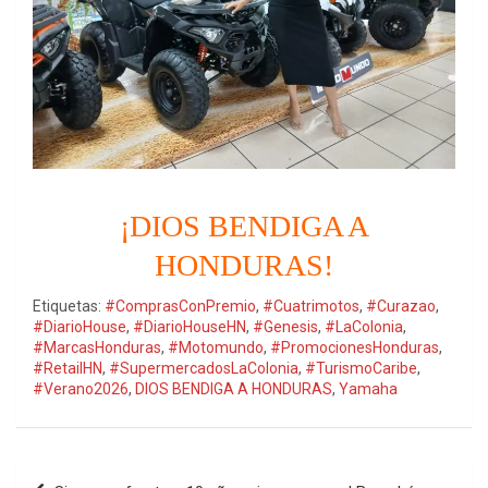
¡DIOS BENDIGA A
HONDURAS!
Etiquetas:
#ComprasConPremio
,
#Cuatrimotos
,
#Curazao
,
#DiarioHouse
,
#DiarioHouseHN
,
#Genesis
,
#LaColonia
,
#MarcasHonduras
,
#Motomundo
,
#PromocionesHonduras
,
#RetailHN
,
#SupermercadosLaColonia
,
#TurismoCaribe
,
#Verano2026
,
DIOS BENDIGA A HONDURAS
,
Yamaha
Navegación