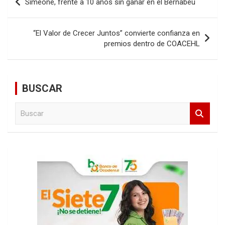
Simeone, frente a 10 años sin ganar en el Bernabéu
de
entradas
“El Valor de Crecer Juntos” convierte confianza en
premios dentro de COACEHL
BUSCAR
B
u
s
c
a
r