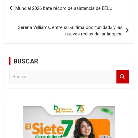
Navegación
Mundial 2026 bate récord de asistencia de EEUU
de
entradas
Serena Williams, entre su «última oportunidad» y las
nuevas reglas del antidoping
BUSCAR
B
u
s
c
a
r