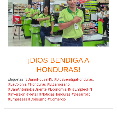
¡DIOS BENDIGA A
HONDURAS!
Etiquetas:
#DiarioHouseHN
,
#DiosBendigaHonduras
,
#LaColonia #Honduras #ElZamorano
#SanAntonioDeOriente #EconomiaHN #EmpleoHN
#Inversion #Retail #NoticiasHonduras #Desarrollo
#Empresas #Consumo #Comercio