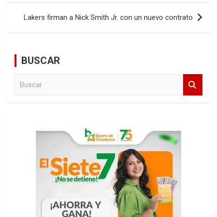
entradas
Lakers firman a Nick Smith Jr. con un nuevo contrato
BUSCAR
B
u
s
c
a
r