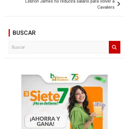
LeBron James no reducirá salario para volver a
Cavaliers
BUSCAR
B
u
s
c
a
r