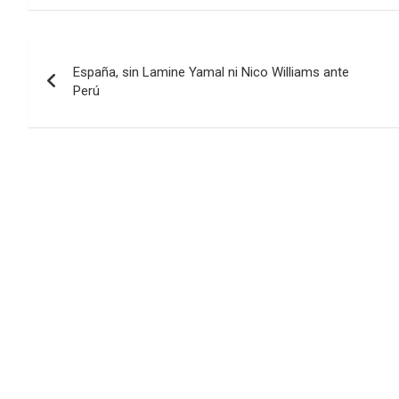
Navegación
España, sin Lamine Yamal ni Nico Williams ante
de
Perú
entradas