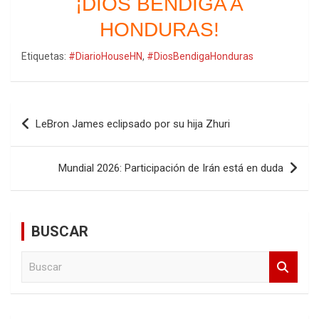
¡DIOS BENDIGA A
HONDURAS!
Etiquetas:
#DiarioHouseHN
,
#DiosBendigaHonduras
Navegación
LeBron James eclipsado por su hija Zhuri
de
entradas
Mundial 2026: Participación de Irán está en duda
BUSCAR
B
u
s
c
a