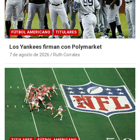
FÚTBOL AMERICANO
TITULARES
Los Yankees firman con Polymarket
7 de agosto de 2026
Ruth Corrales
TITULARES
FÚTBOL AMERICANO