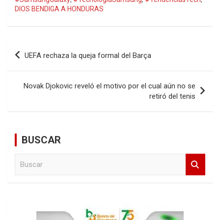
DIOS BENDIGA A HONDURAS
Navegación
UEFA rechaza la queja formal del Barça
de
entradas
Novak Djokovic reveló el motivo por el cual aún no se
retiró del tenis
BUSCAR
B
u
s
c
a
r