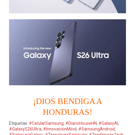
¡DIOS BENDIGA A
HONDURAS!
Etiquetas:
#CelularSamsung
,
#DiarioHouseHN
,
#GalaxyAI
,
#GalaxyS26Ultra
,
#InnovaciónMóvil
,
#SamsungAndroid
,
#SamsungGalaxy
,
#TecnologiaSamsung
,
#TendenciasTech
,