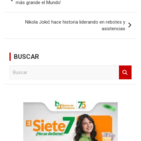
de
más grande el Mundo’
entradas
Nikola Jokić hace historia liderando en rebotes y
asistencias
BUSCAR
B
u
s
c
a
r