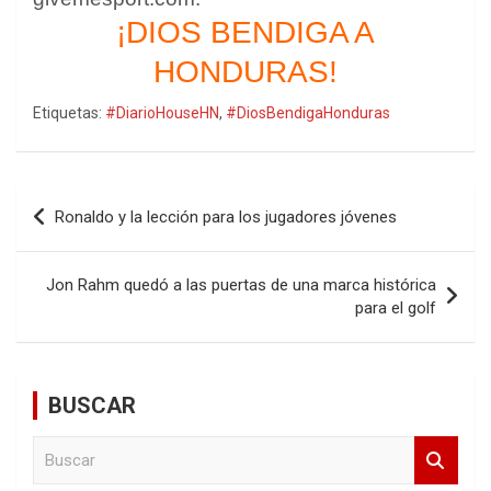
¡DIOS BENDIGA A
HONDURAS!
Etiquetas:
#DiarioHouseHN
,
#DiosBendigaHonduras
Navegación
Ronaldo y la lección para los jugadores jóvenes
de
entradas
Jon Rahm quedó a las puertas de una marca histórica
para el golf
BUSCAR
B
u