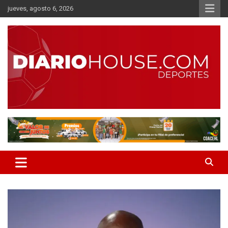
Saltar
jueves, agosto 6, 2026
al
contenido
Diario Online de Honduras
Diario House