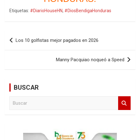
Etiquetas:
#DiarioHouseHN
,
#DiosBendigaHonduras
Navegación
Los 10 golfistas mejor pagados en 2026
de
entradas
Manny Pacquiao noqueó a Speed
BUSCAR
B
u
s
c
a
r