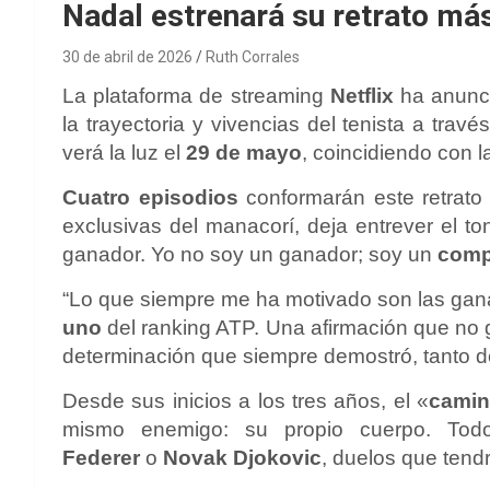
Nadal estrenará su retrato más
30 de abril de 2026
Ruth Corrales
La plataforma de streaming
Netflix
ha anunci
la trayectoria y vivencias del tenista a tra
verá la luz el
29 de mayo
, coincidiendo con 
Cuatro episodios
conformarán este retrato 
exclusivas del manacorí, deja entrever el t
ganador. Yo no soy un ganador; soy un
comp
“Lo que siempre me ha motivado son las gan
uno
del ranking ATP. Una afirmación que no g
determinación que siempre demostró, tanto de
Desde sus inicios a los tres años, el «
camin
mismo enemigo: su propio cuerpo. Todo
Federer
o
Novak Djokovic
, duelos que tend