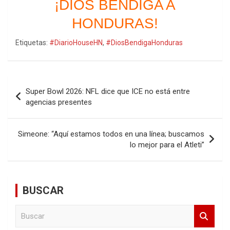
¡DIOS BENDIGA A
HONDURAS!
Etiquetas:
#DiarioHouseHN
,
#DiosBendigaHonduras
Navegación
Super Bowl 2026: NFL dice que ICE no está entre
de
agencias presentes
entradas
Simeone: “Aquí estamos todos en una línea; buscamos
lo mejor para el Atleti”
BUSCAR
B
u