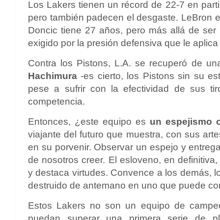
Los Lakers tienen un récord de 22-7 en parti
pero también padecen el desgaste. LeBron es 
Doncic tiene 27 años, pero más allá de ser 
exigido por la presión defensiva que le aplica 
Contra los Pistons, L.A. se recuperó de u
Hachimura
-es cierto, los Pistons sin su es
pese a sufrir con la efectividad de sus t
competencia.
Entonces, ¿este equipo es
un espejismo o
viajante del futuro que muestra, con sus arte
en su porvenir. Observar un espejo y entregar
de nosotros creer. El esloveno, en definitiv
y destaca virtudes. Convence a los demás, l
destruido de antemano en uno que puede com
Estos Lakers no son un equipo de campe
puedan superar una primera serie de pla