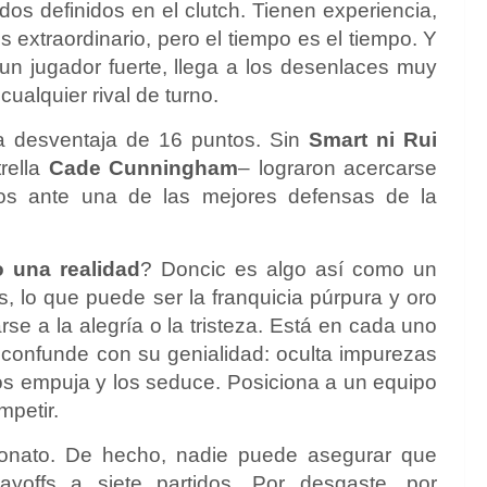
dos definidos en el clutch. Tienen experiencia,
extraordinario, pero el tiempo es el tiempo. Y
un jugador fuerte, llega a los desenlaces muy
cualquier rival de turno.
na desventaja de 16 puntos. Sin
Smart ni Rui
trella
Cade Cunningham
– lograron acercarse
iros ante una de las mejores defensas de la
 una realidad
? Doncic es algo así como un
s, lo que puede ser la franquicia púrpura y oro
se a la alegría o la tristeza. Está en cada uno
a, confunde con su genialidad: oculta impurezas
os empuja y los seduce. Posiciona a un equipo
petir.
onato. De hecho, nadie puede asegurar que
yoffs a siete partidos. Por desgaste, por