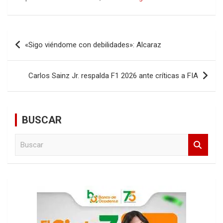
Navegación
«Sigo viéndome con debilidades»: Alcaraz
de
entradas
Carlos Sainz Jr. respalda F1 2026 ante críticas a FIA
BUSCAR
B
u
s
c
a
r