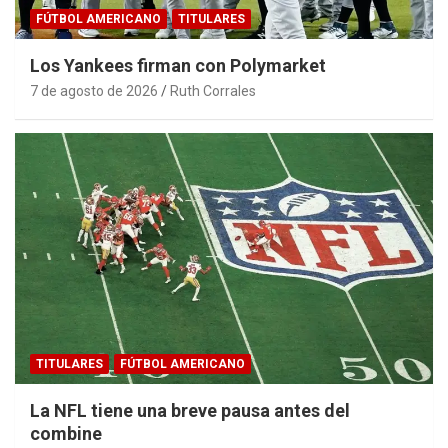
FÚTBOL AMERICANO
TITULARES
Los Yankees firman con Polymarket
7 de agosto de 2026
Ruth Corrales
TITULARES
FÚTBOL AMERICANO
La NFL tiene una breve pausa antes del
combine