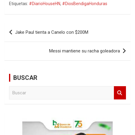
Etiquetas:
#DiarioHouseHN
,
#DiosBendigaHonduras
Navegación
Jake Paul tienta a Canelo con $200M
de
entradas
Messi mantiene su racha goleadora
BUSCAR
B
u
s
c
a
r