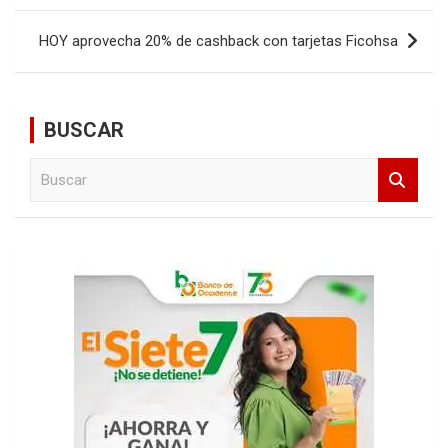
entradas
HOY aprovecha 20% de cashback con tarjetas Ficohsa
BUSCAR
B
u
s
c
a
r