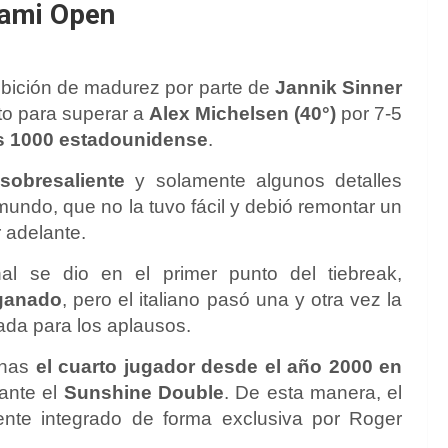
iami Open
ibición de madurez por parte de
Jannik Sinner
uto para superar a
Alex Michelsen (40°)
por 7-5
rs 1000 estadounidense
.
 sobresaliente
y solamente algunos detalles
 mundo, que no la tuvo fácil y debió remontar un
r adelante.
nal se dio en el primer punto del tiebreak,
 ganado
, pero el italiano pasó una y otra vez la
ada para los aplausos.
penas
el cuarto jugador desde el año 2000 en
ante el
Sunshine Double
. De esta manera, el
mente integrado de forma exclusiva por Roger