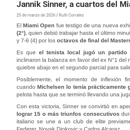
Jannik Sinner, a cuartos del M
25 de marzo de 2026
Ruth Corrales
El
Miami Open
fue testigo de una nueva exh
(2°)
, quien debió trabajar hasta el último min
y 7-6 (4) por los
octavos de final del Maste
Es que
el tenista local jugó un partido
inclinaron la balanza en favor del ex N°1 del
quiebre abajo en el segundo parcial para sali
Posiblemente, el momento de inflexión fi
cuando
Michelsen lo tenía prácticamente
pelota hasta que se terminó llevando una jug
Con esta victoria, Sinner se convirtió en a
lograr 15 o más triunfos consecutivos
dur
italiano se une a un club de elite previa
Federer, Novak Djokovic y Carlos Alcaraz.