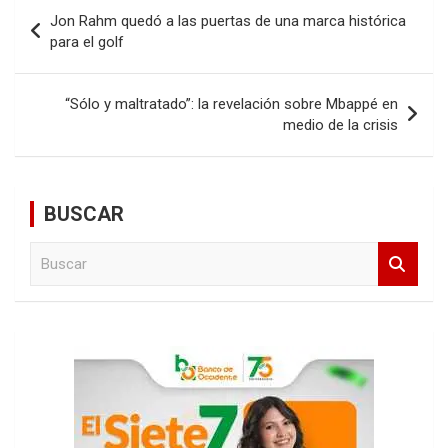
Navegación
Jon Rahm quedó a las puertas de una marca histórica
de
para el golf
entradas
“Sólo y maltratado”: la revelación sobre Mbappé en
medio de la crisis
BUSCAR
B
u
s
c
a
r