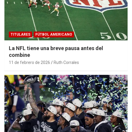
TITULARES
FÚTBOL AMERICANO
La NFL tiene una breve pausa antes del
combine
11 de febrero de 2026
Ruth Corrales