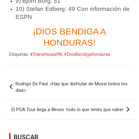
9) Bjorn Borg: 51
10) Stefan Edberg: 49 Con información de
ESPN
¡DIOS BENDIGA A
HONDURAS!
Etiquetas:
#DiarioHouseHN
,
#DiosBendigaHonduras
Navegación
Rodrigo De Paul: «Hay que disfrutar de Messi todos los
de
días»
entradas
El PGA Tour llega a Illinois: todo lo que tenés que saber
BUSCAR