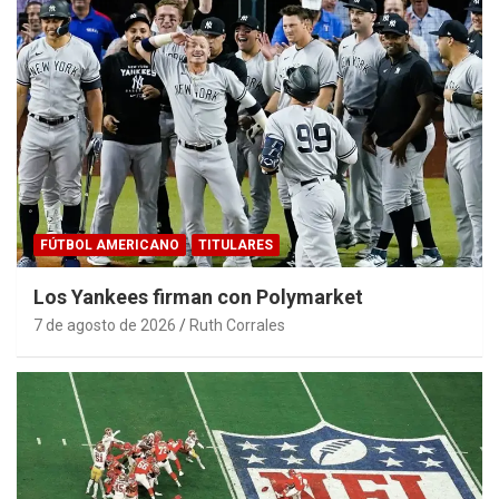
FÚTBOL AMERICANO
TITULARES
Los Yankees firman con Polymarket
7 de agosto de 2026
Ruth Corrales