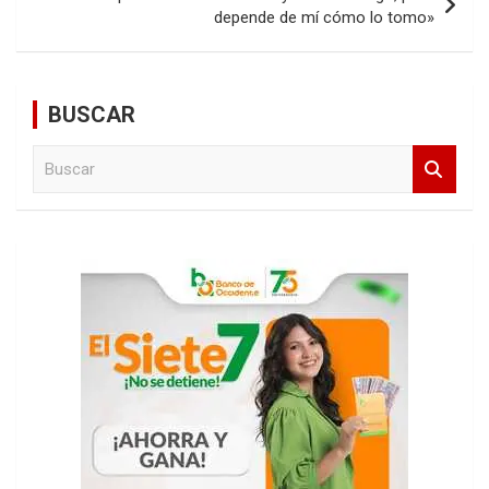
depende de mí cómo lo tomo»
BUSCAR
B
u
s
c
a
r