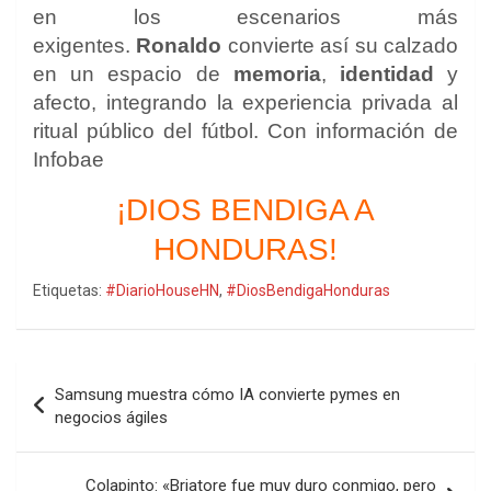
en los escenarios más
exigentes.
Ronaldo
convierte así su calzado
en un espacio de
memoria
,
identidad
y
afecto, integrando la experiencia privada al
ritual público del fútbol. Con información de
Infobae
¡DIOS BENDIGA A
HONDURAS!
Etiquetas:
#DiarioHouseHN
,
#DiosBendigaHonduras
Navegación
Samsung muestra cómo IA convierte pymes en
de
negocios ágiles
entradas
Colapinto: «Briatore fue muy duro conmigo, pero