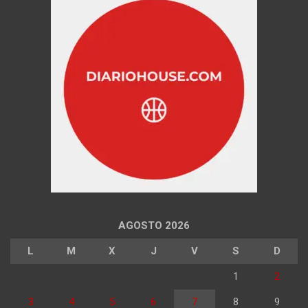
AGOSTO 2026
L
M
X
J
V
S
D
1
2
3
4
5
6
7
8
9