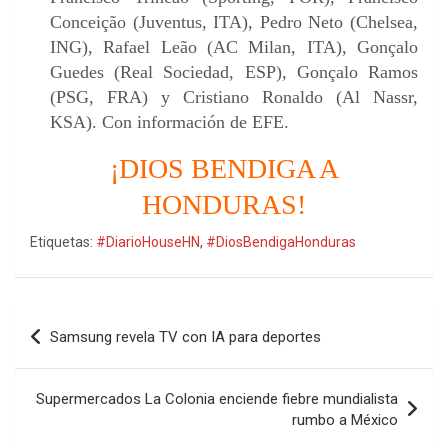
Conceição (Juventus, ITA), Pedro Neto (Chelsea,
ING), Rafael Leão (AC Milan, ITA), Gonçalo
Guedes (Real Sociedad, ESP), Gonçalo Ramos
(PSG, FRA) y Cristiano Ronaldo (Al Nassr,
KSA). Con información de EFE.
¡DIOS BENDIGA A
HONDURAS!
Etiquetas:
#DiarioHouseHN
,
#DiosBendigaHonduras
Navegación
Samsung revela TV con IA para deportes
de
entradas
Supermercados La Colonia enciende fiebre mundialista
rumbo a México