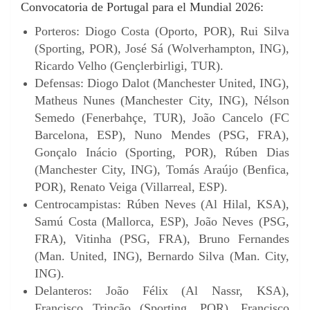
Convocatoria de Portugal para el Mundial 2026:
Porteros: Diogo Costa (Oporto, POR), Rui Silva
(Sporting, POR), José Sá (Wolverhampton, ING),
Ricardo Velho (Gençlerbirligi, TUR).
Defensas: Diogo Dalot (Manchester United, ING),
Matheus Nunes (Manchester City, ING), Nélson
Semedo (Fenerbahçe, TUR), João Cancelo (FC
Barcelona, ESP), Nuno Mendes (PSG, FRA),
Gonçalo Inácio (Sporting, POR), Rúben Dias
(Manchester City, ING), Tomás Araújo (Benfica,
POR), Renato Veiga (Villarreal, ESP).
Centrocampistas: Rúben Neves (Al Hilal, KSA),
Samú Costa (Mallorca, ESP), João Neves (PSG,
FRA), Vitinha (PSG, FRA), Bruno Fernandes
(Man. United, ING), Bernardo Silva (Man. City,
ING).
Delanteros: João Félix (Al Nassr, KSA),
Francisco Trincão (Sporting, POR), Francisco