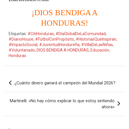
¡DIOS BENDIGA A
HONDURAS!
Etiquetas:
#CitiHonduras
,
#DíaGlobalDeLaComunidad
,
#DiarioHouse
,
#FútbolConPropósito
,
#HistoriasQueInspiran
,
#ImpactoSocial
,
#JuventudHondureña
,
#VillaDeLasNiñas
,
#Voluntariado
,
DIOS BENDIGA A HONDURAS
,
Educación
,
Honduras
Navegación
¿Cuánto dinero ganará el campeón del Mundial 2026?
de
entradas
Martinelli: «No hay cómo explicar lo que estoy sintiendo
ahora»