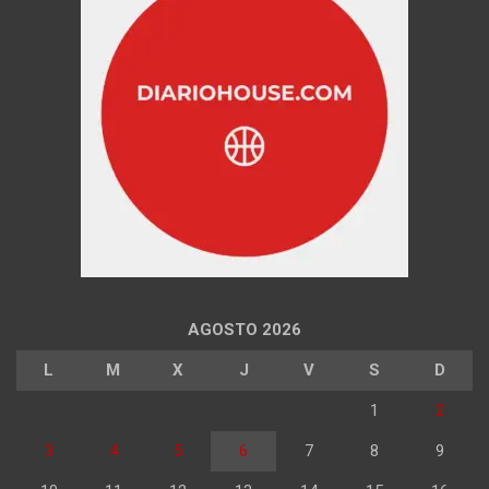
AGOSTO 2026
L
M
X
J
V
S
D
1
2
3
4
5
6
7
8
9