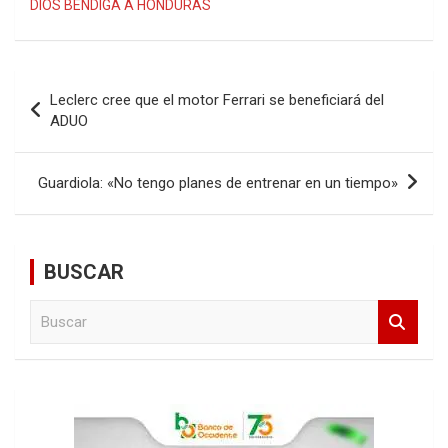
DIOS BENDIGA A HONDURAS
Navegación
Leclerc cree que el motor Ferrari se beneficiará del
de
ADUO
entradas
Guardiola: «No tengo planes de entrenar en un tiempo»
BUSCAR
B
u
s
c
a
r