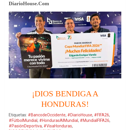
DiarioHouse.Com
¡DIOS BENDIGA A
HONDURAS!
Etiquetas:
#BancodeOccidente
,
#DiarioHouse
,
#FIFA26
,
#FútbolMundial
,
#HondurasAlMundial
,
#MundialFIFA26
,
#PasiónDeportiva
,
#VisaHonduras
,