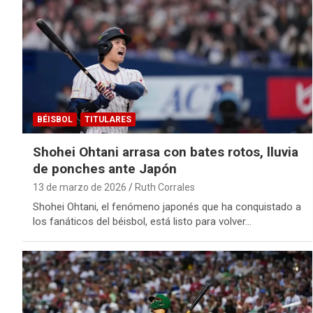
BÉISBOL
TITULARES
Shohei Ohtani arrasa con bates rotos, lluvia
de ponches ante Japón
13 de marzo de 2026
Ruth Corrales
Shohei Ohtani, el fenómeno japonés que ha conquistado a
los fanáticos del béisbol, está listo para volver…